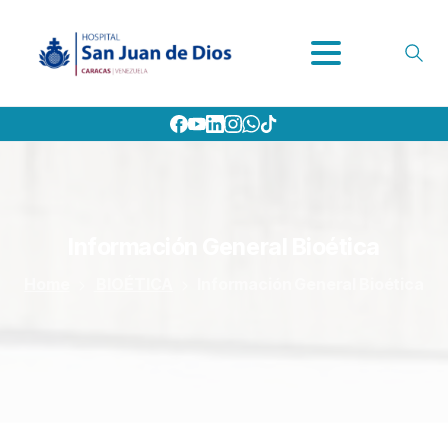
Información
General
Bioética
Home
BIOÉTICA
Información General Bioética